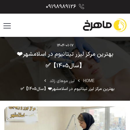
09198989126
1404-01-17
بهترین مرکز لیزر تیتانیوم در اسلامشهر❤️
【سال1405】✅
HOME
لیزر موهای زائد
بهترین مرکز لیزر تیتانیوم در اسلامشهر❤️【سال1405】✅