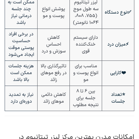
لیزر تیتانیوم
ممکن است به
سه طول موج
پوشش انواع
چند جلسه
✅نوع دستگاه
(755، 808،
پوست و مو
درمانی نیاز
1064 نانومتر)
باشد
در برخی افراد
دارای سیستم
کاهش
حساسیت
⚡
میزان درد
خنک‌کننده
احساس
پوستی موقت
قوی
سوزش و درد
ایجاد می‌شود
مناسب برای
تاثیرگذاری بالا
هزینه جلسات
❤️
کارایی
انواع پوست و
در رفع موهای
ممکن است
مو
زائد
بالا باشد
بین 6 تا 8
⭐
تعداد
کاهش دائمی
نیاز به تمدید
جلسه برای
جلسات
موهای زائد
دوره‌ای دارد
نتیجه مطلوب
امکانات مدرن بهترین مرکز لیزر تیتانیوم در