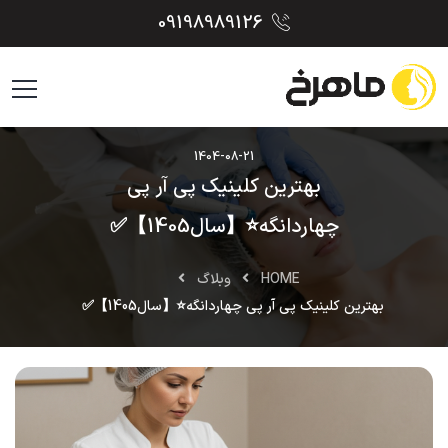
09198989126
1404-08-21
بهترین کلینیک پی آر پی
چهاردانگه⭐【سال1405】✅
HOME
وبلاگ
بهترین کلینیک پی آر پی چهاردانگه⭐【سال1405】✅