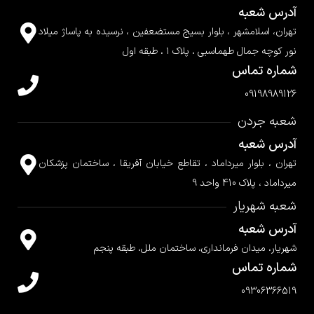
آدرس شعبه
تهران، اسلامشهر ، بلوار بسیج مستضعفین ، نرسیده به پاساژ میلاد
نور کوچه جمال طهماسبی ، پلاک ۱ ، طبقه اول
شماره تماس
09198989126
شعبه جردن
آدرس شعبه
تهران ، بلوار میرداماد ، تقاطع خیابان آفریقا ، ساختمان پزشکان
میرداماد ، پلاک 410 واحد 9
شعبه شهریار
آدرس شعبه
شهریار، میدان فرمانداری، ساختمان ملل، طبقه پنجم
شماره تماس
09306366519