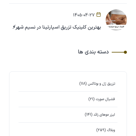
1405-04-27
بهترین کلینیک تزریق اسپارتینا در نسیم شهر⚡
دسته بندی ها
تزریق ژل و بوتاکس
(118)
فشیال صورت
(21)
لیزر موهای زائد
(141)
وبلاگ
(259)