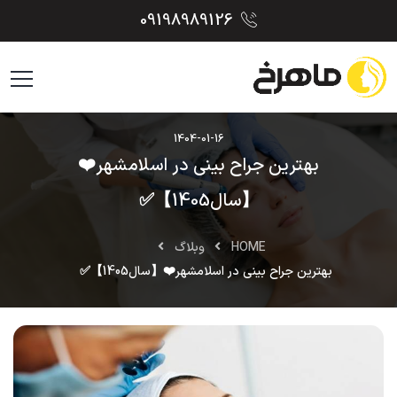
09198989126
1404-01-16
بهترین جراح بینی در اسلامشهر❤️
【سال1405】✅
HOME
وبلاگ
بهترین جراح بینی در اسلامشهر❤️【سال1405】✅