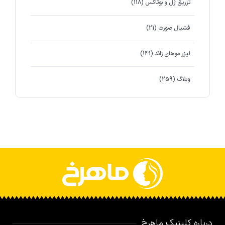
تزریق ژل و بوتاکس
(118)
فشیال صورت
(21)
لیزر موهای زائد
(141)
وبلاگ
(259)
درباره کلینیک ماهرخ