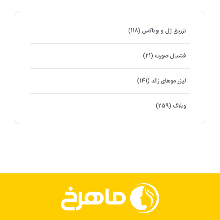
تزریق ژل و بوتاکس
(118)
فشیال صورت
(21)
لیزر موهای زائد
(141)
وبلاگ
(259)