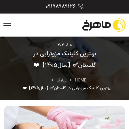
09198989126
1404-01-10
بهترین کلینیک مزوتراپی در
گلستان✅【سال1405】❤️
HOME
وبلاگ
بهترین کلینیک مزوتراپی در گلستان✅【سال1405】❤️