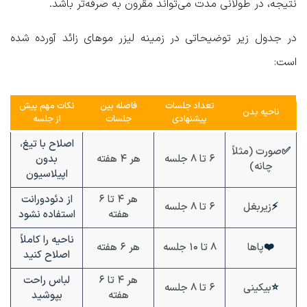
نتیجه، در طولانی مدت می‌تواند مقرون به صرفه‌تر باشد.
در جدول زیر توضیحاتی در زمینه لیزر موهای زائد آورده شده
است:
تعداد جلسات
فاصله بین
نکات مهم پیش
ناحیه بدن
پیشنهادی
جلسات
از جلسه
اصلاح با تیغ،
✅
صورت (مثلاً
۶ تا ۸ جلسه
هر ۴ هفته
بدون
چانه)
اپیلاسیون
هر ۴ تا ۶
از دئودورانت
⚡
زیربغل
۶ تا ۸ جلسه
هفته
استفاده نشود
ناحیه را کاملاً
❤️
پاها
۸ تا ۱۰ جلسه
هر ۶ هفته
اصلاح کنید
هر ۴ تا ۶
لباس راحت
⭐
بیکینی
۶ تا ۸ جلسه
هفته
بپوشید