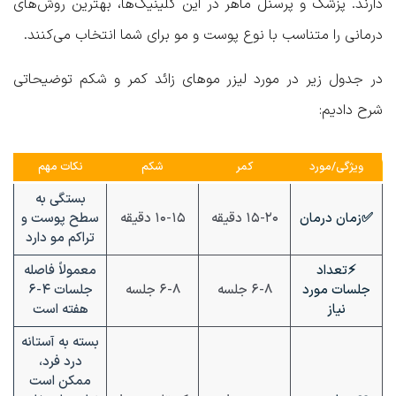
دارند. پزشک و پرسنل ماهر در این کلینیک‌ها، بهترین روش‌های
درمانی را متناسب با نوع پوست و مو برای شما انتخاب می‌کنند.
در جدول زیر در مورد لیزر موهای زائد کمر و شکم توضیحاتی
شرح دادیم:
ویژگی/مورد
کمر
شکم
نکات مهم
بستگی به
✅زمان درمان
۱۵-۲۰ دقیقه
۱۰-۱۵ دقیقه
سطح پوست و
تراکم مو دارد
⚡
تعداد
معمولاً فاصله
جلسات مورد
۶-۸ جلسه
۶-۸ جلسه
جلسات ۴-۶
نیاز
هفته است
بسته به آستانه
درد فرد،
ممکن است