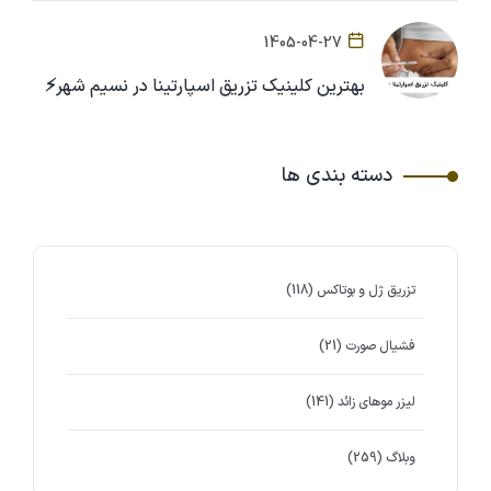
1405-04-27
بهترین کلینیک تزریق اسپارتینا در نسیم شهر⚡
دسته بندی ها
تزریق ژل و بوتاکس
(118)
فشیال صورت
(21)
لیزر موهای زائد
(141)
وبلاگ
(259)