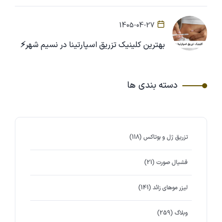
1405-04-27
بهترین کلینیک تزریق اسپارتینا در نسیم شهر⚡
دسته بندی ها
تزریق ژل و بوتاکس
(118)
فشیال صورت
(21)
لیزر موهای زائد
(141)
وبلاگ
(259)