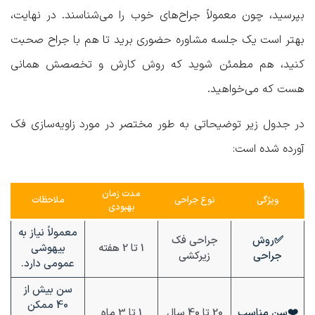
بپرسید، چون معمولاً جراح‌های خوب را می‌شناسند. در نهایت،
بهتر است یک جلسه مشاوره حضوری برید تا هم با جراح صحبت
کنید، هم مطمئن شوید که روش کارش و تخصصش همانی
هست که می‌خواهید.
در جدول زیر توضیحاتی به طور مختصر در مورد زاویه‌سازی فک
آورده شده است:
مدت زمان
ویژگی
نوع جراحی
ملاحظات
بهبودی
معمولاً نیاز به
✅
روش
جراحی فک
1 تا 2 هفته
بیهوشی
جراحی
زیرکشی
عمومی دارد.
سن بیش از
40 ممکن
❤️
سن مناسب
20 تا 40 سال
1 تا 3 ماه