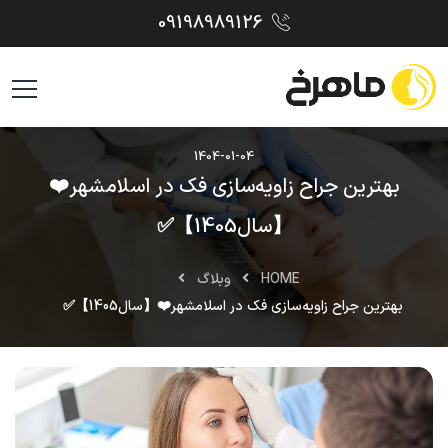
09198989126
1404-01-04
بهترین جراح زاویه‌سازی فک در اسلامشهر❤️
【سال1405】✅
HOME
وبلاگ
بهترین جراح زاویه‌سازی فک در اسلامشهر❤️【سال1405】✅