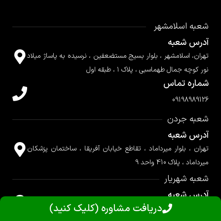
شعبه اسلامشهر
آدرس شعبه
تهران، اسلامشهر ، بلوار بسیج مستضعفین ، نرسیده به پاساژ میلاد
نور کوچه جمال طهماسبی ، پلاک ۱ ، طبقه اول
شماره تماس
09198989126
شعبه جردن
آدرس شعبه
تهران ، بلوار میرداماد ، تقاطع خیابان آفریقا ، ساختمان پزشکان
میرداماد ، پلاک 410 واحد 9
شعبه شهریار
آدرس شعبه
دریافت مشاوره (کلیک کنید)
شهریار، میدان فرمانداری، ساختمان ملل، طبقه پنجم