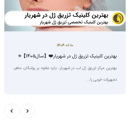
1404-01-10
بهترین کلینیک تزریق ژل در شهریار❤️【سال1405】⭐
بهترین مرکز تزریق ژل لب در شهریار، باید علاوه بر پزشکان ماهر،
تجهیزات خوبی را…