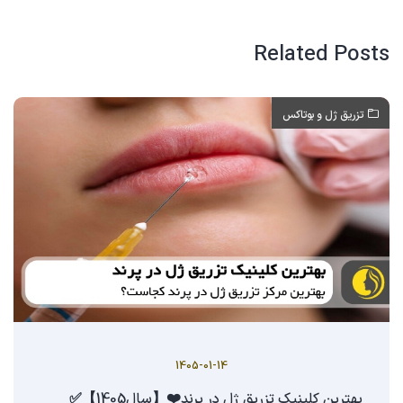
Related Posts
تزریق ژل و بوتاکس
1405-01-14
بهترین کلینیک تزریق ژل در پرند❤️【سال1405】✅