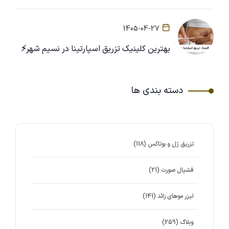
1405-04-27
بهترین کلینیک تزریق اسپارتینا در نسیم شهر⚡
دسته بندی ها
تزریق ژل و بوتاکس
(118)
فشیال صورت
(21)
لیزر موهای زائد
(141)
وبلاگ
(259)