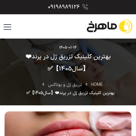
09198989126
1405-01-14
بهترین کلینیک تزریق ژل در پرند❤️
【سال1405】✅
HOME
تزریق ژل و بوتاکس
بهترین کلینیک تزریق ژل در پرند❤️【سال1405】✅