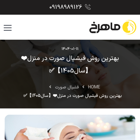
09198989126
1404-01-11
بهترین روش فیشیال صورت در منزل❤️
【سال1405】✅
HOME
فشیال صورت
بهترین روش فیشیال صورت در منزل❤️【سال1405】✅