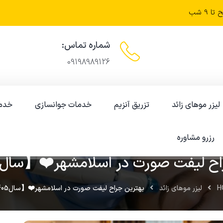
شماره تماس:
09198989126
لیزر موهای زائد
تزریق آنزیم
خدمات جوانسازی
خدم
رزرو مشاوره
1404-01-04
ح لیفت صورت در اسلامشهر❤️【سال1405】✅
H
لیزر موهای زائد
بهترین جراح لیفت صورت در اسلامشهر❤️【سال1405】✅