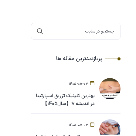
پربازدیدترین مقاله ها
1405-05-03
بهترین کلینیک تزریق اسپارتینا
در اندیشه ⭐【سال1405】
1405-05-03