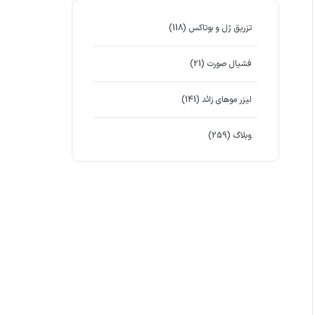
تزریق ژل و بوتاکس
(118)
فشیال صورت
(21)
لیزر موهای زائد
(141)
وبلاگ
(259)