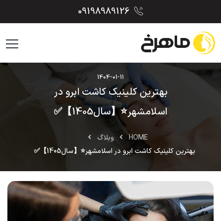
09198989126
1404-01-11
بهترین کلینیک کاشت ابرو در
اسلامشهر⭐【سال1405】✅
HOME
وبلاگ
بهترین کلینیک کاشت ابرو در اسلامشهر⭐【سال1405】✅