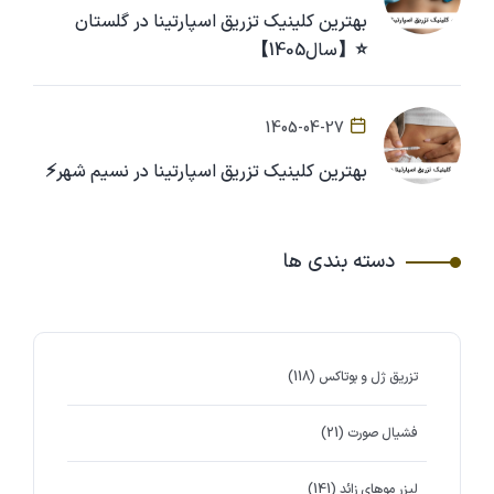
بهترین کلینیک تزریق اسپارتینا در گلستان
⭐【سال1405】
1405-04-27
بهترین کلینیک تزریق اسپارتینا در نسیم شهر⚡
دسته بندی ها
تزریق ژل و بوتاکس
(118)
فشیال صورت
(21)
لیزر موهای زائد
(141)