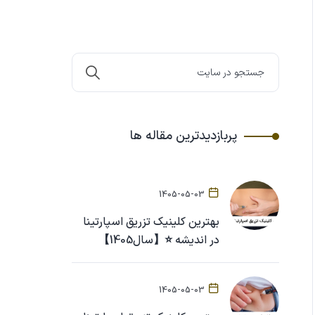
پربازدیدترین مقاله ها
1405-05-03
بهترین کلینیک تزریق اسپارتینا
در اندیشه ⭐【سال1405】
1405-05-03