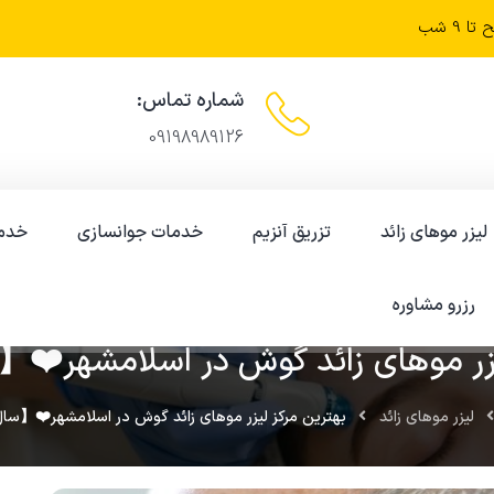
شماره تماس:
09198989126
لیزر موهای زائد
تزریق آنزیم
خدمات جوانسازی
خدم
رزرو مشاوره
1404-01-07
ر موهای زائد گوش در اسلامشهر❤️【سال05
لیزر موهای زائد
بهترین مرکز لیزر موهای زائد گوش در اسلامشهر❤️【سال1405】