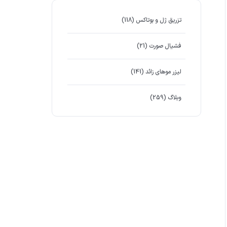
تزریق ژل و بوتاکس
(118)
فشیال صورت
(21)
لیزر موهای زائد
(141)
وبلاگ
(259)