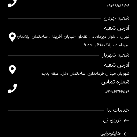
09198989126
شعبه جردن
آدرس شعبه
تهران ، بلوار میرداماد ، تقاطع خیابان آفریقا ، ساختمان پزشکان
میرداماد ، پلاک 410 واحد 9
شعبه شهریار
آدرس شعبه
شهریار، میدان فرمانداری، ساختمان ملل، طبقه پنجم
شماره تماس
09306366519
خدمات ما
تزریق ژل
هایفوتراپی