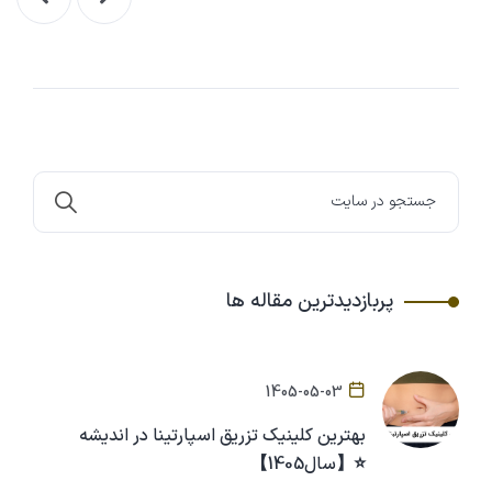
پربازدیدترین مقاله ها
1405-05-03
بهترین کلینیک تزریق اسپارتینا در اندیشه
⭐【سال1405】