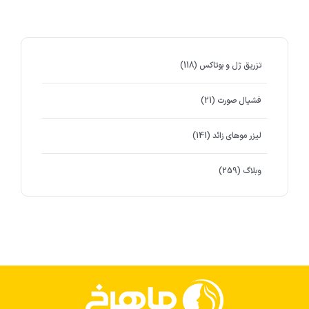
تزریق ژل و بوتاکس
(118)
فشیال صورت
(21)
لیزر موهای زائد
(141)
وبلاگ
(259)