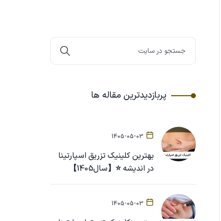
پربازدیدترین مقاله ها
1405-05-03
بهترین کلینیک تزریق اسپارتینا
در اندیشه ⭐【سال1405】
1405-05-03