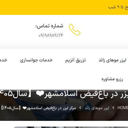
شماره تماس:
09198989126
لیزر موهای زائد
تزریق آنزیم
خدمات جوانسازی
خدم
رزرو مشاوره
1404-01-07
زر در باغ‌فیض اسلامشهر❤️【سال1405】✅
HOM
لیزر موهای زائد
مرکز لیزر در باغ‌فیض اسلامشهر❤️【سال1405】✅