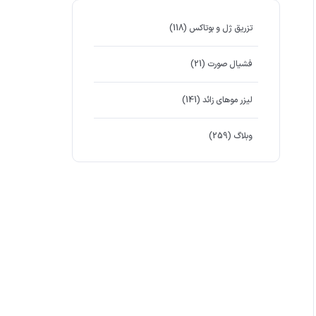
تزریق ژل و بوتاکس
(118)
فشیال صورت
(21)
لیزر موهای زائد
(141)
وبلاگ
(259)