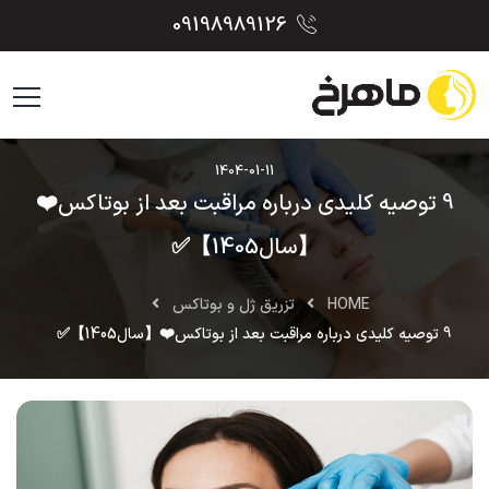
09198989126
1404-01-11
9 توصیه کلیدی درباره مراقبت بعد از بوتاکس❤️
【سال1405】✅
HOME
تزریق ژل و بوتاکس
9 توصیه کلیدی درباره مراقبت بعد از بوتاکس❤️【سال1405】✅