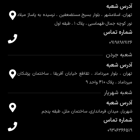
آدرس شعبه
تهران، اسلامشهر ، بلوار بسیج مستضعفین ، نرسیده به پاساژ میلاد
نور کوچه جمال طهماسبی ، پلاک ۱ ، طبقه اول
شماره تماس
09198989126
شعبه جردن
آدرس شعبه
تهران ، بلوار میرداماد ، تقاطع خیابان آفریقا ، ساختمان پزشکان
میرداماد ، پلاک 410 واحد 9
شعبه شهریار
آدرس شعبه
شهریار، میدان فرمانداری، ساختمان ملل، طبقه پنجم
شماره تماس
09306366519