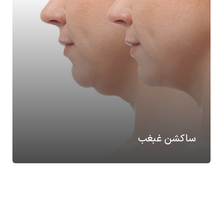
ساکشن غبغب